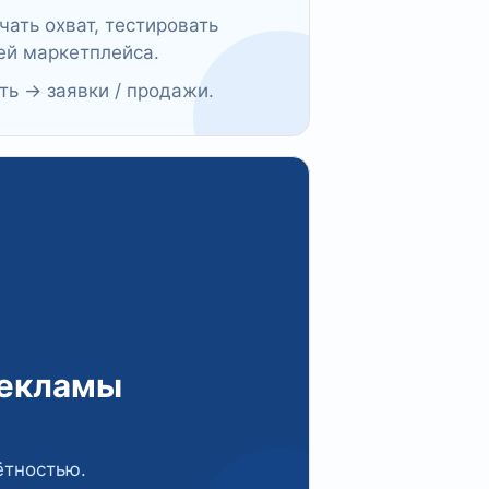
чать охват, тестировать
ей маркетплейса.
ь → заявки / продажи.
рекламы
ётностью.