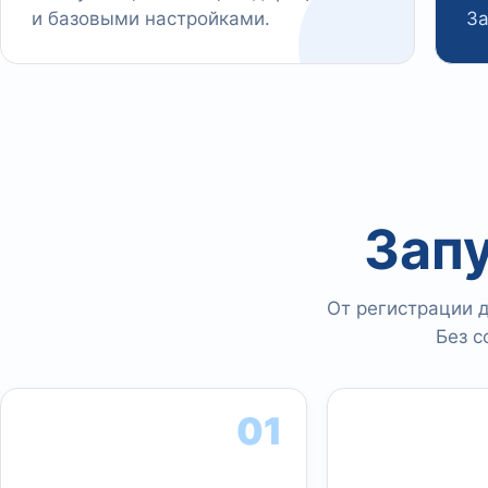
и базовыми настройками.
За
Запу
От регистрации 
Без с
01