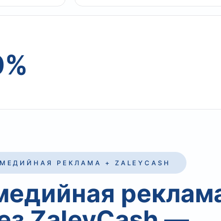
0%
МЕДИЙНАЯ РЕКЛАМА + ZALEYCASH
медийная реклам
ез ZaleyCash —