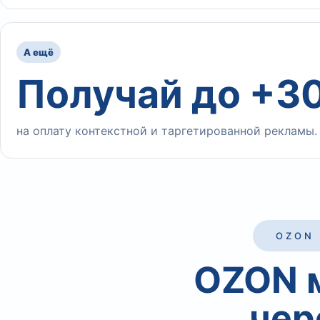
А ещё
Получай до +3
на оплату контекстной и таргетированной рекламы.
OZON 
OZON 
чер