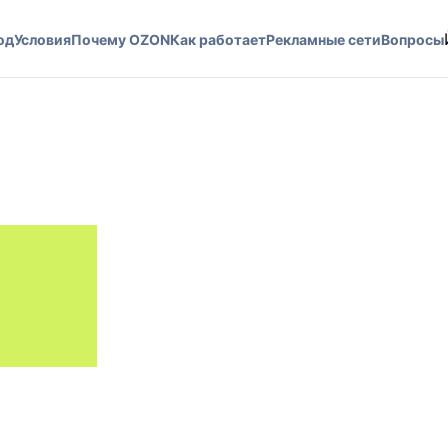
од
Условия
Почему OZON
Как работает
Рекламные сети
Вопросы