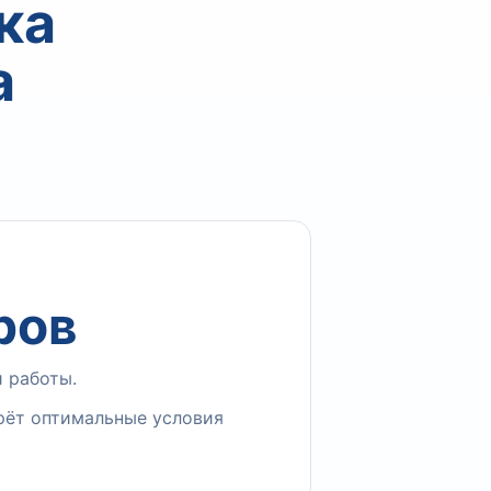
ка
а
ров
 работы.
рёт оптимальные условия