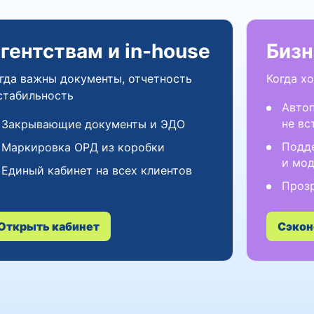
гентствам и in-house
Бизн
гда важны документы, отчетность
Когда х
стабильность
Авто
не вс
Закрывающие документы и ЭДО
Подд
Маркировка ОРД из коробки
и мо
Единый кабинет на всех клиентов
Проз
Открыть кабинет
Сэкон