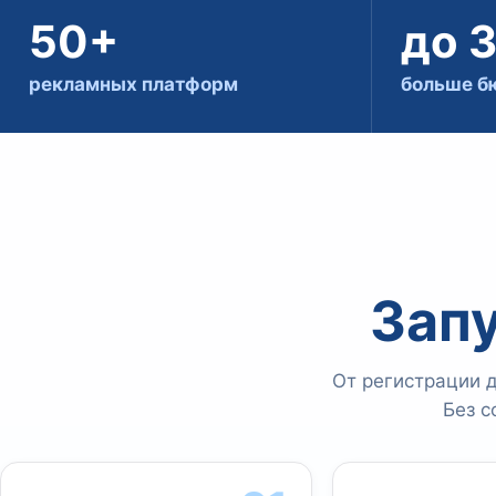
50+
до 
рекламных платформ
больше б
Запу
От регистрации 
Без с