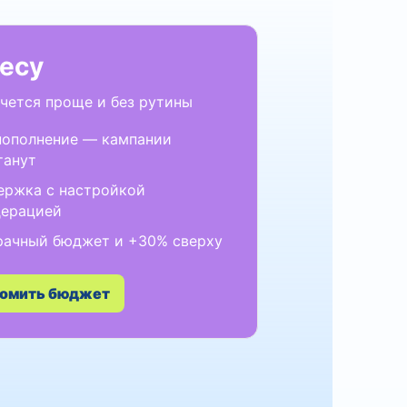
есу
очется проще и без рутины
пополнение — кампании
танут
ержка с настройкой
дерацией
рачный бюджет и +30% сверху
омить бюджет