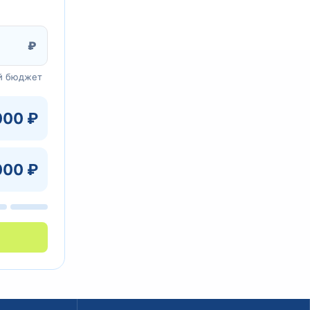
₽
й бюджет
000 ₽
000 ₽