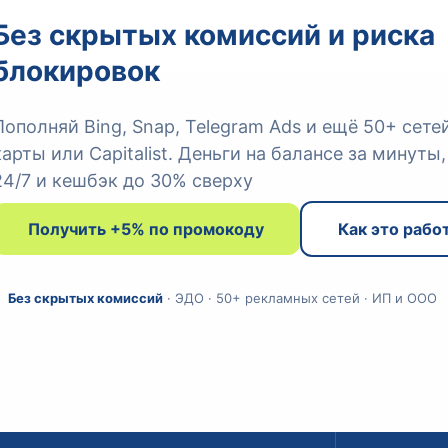
Без скрытых комиссий и риска
блокировок
Пополняй Bing, Snap, Telegram Ads и ещё 50+ сете
карты или Capitalist. Деньги на балансе за минуты
24/7 и кешбэк до 30% сверху
Получить +5% по промокоду
Как это рабо
Без скрытых комиссий
· ЭДО · 50+ рекламных сетей · ИП и ООО